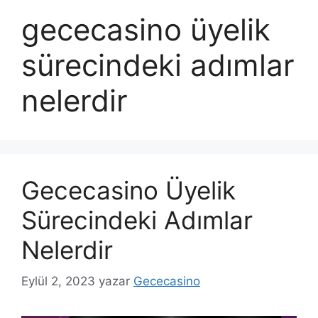
gececasino üyelik
sürecindeki adımlar
nelerdir
Gececasino Üyelik
Sürecindeki Adımlar
Nelerdir
Eylül 2, 2023
yazar
Gececasino