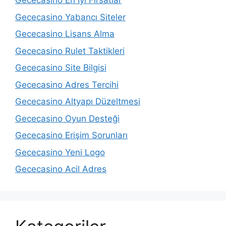
Gececasino En İyi Fırsatlar
Gececasino Yabancı Siteler
Gececasino Lisans Alma
Gececasino Rulet Taktikleri
Gececasino Site Bilgisi
Gececasino Adres Tercihi
Gececasino Altyapı Düzeltmesi
Gececasino Oyun Desteği
Gececasino Erişim Sorunları
Gececasino Yeni Logo
Gececasino Acil Adres