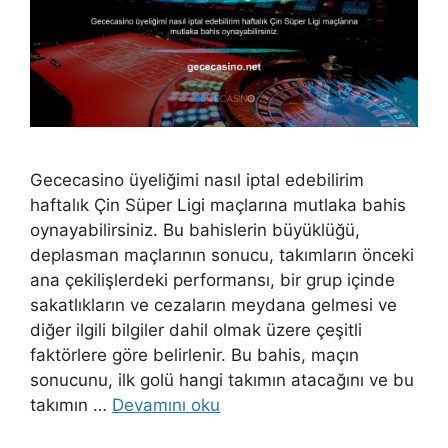
Gececasino üyeliğimi nasıl iptal edebilirim
haftalık Çin Süper Ligi maçlarına mutlaka bahis
oynayabilirsiniz. Bu bahislerin büyüklüğü,
deplasman maçlarının sonucu, takımların önceki
ana çekilişlerdeki performansı, bir grup içinde
sakatlıkların ve cezaların meydana gelmesi ve
diğer ilgili bilgiler dahil olmak üzere çeşitli
faktörlere göre belirlenir. Bu bahis, maçın
sonucunu, ilk golü hangi takımın atacağını ve bu
takımın …
Devamını oku