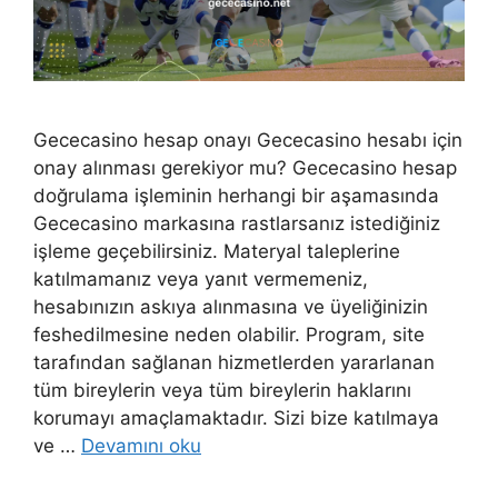
Gececasino hesap onayı Gececasino hesabı için
onay alınması gerekiyor mu? Gececasino hesap
doğrulama işleminin herhangi bir aşamasında
Gececasino markasına rastlarsanız istediğiniz
işleme geçebilirsiniz. Materyal taleplerine
katılmamanız veya yanıt vermemeniz,
hesabınızın askıya alınmasına ve üyeliğinizin
feshedilmesine neden olabilir. Program, site
tarafından sağlanan hizmetlerden yararlanan
tüm bireylerin veya tüm bireylerin haklarını
korumayı amaçlamaktadır. Sizi bize katılmaya
ve …
Devamını oku