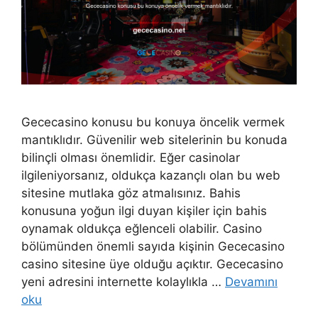
Gececasino konusu bu konuya öncelik vermek
mantıklıdır. Güvenilir web sitelerinin bu konuda
bilinçli olması önemlidir. Eğer casinolar
ilgileniyorsanız, oldukça kazançlı olan bu web
sitesine mutlaka göz atmalısınız. Bahis
konusuna yoğun ilgi duyan kişiler için bahis
oynamak oldukça eğlenceli olabilir. Casino
bölümünden önemli sayıda kişinin Gececasino
casino sitesine üye olduğu açıktır. Gececasino
yeni adresini internette kolaylıkla …
Devamını
oku