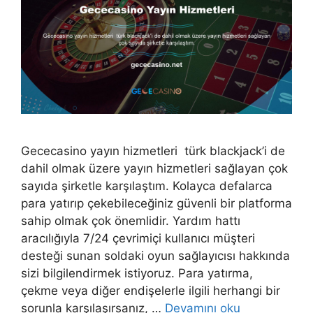
Gececasino yayın hizmetleri türk blackjack’i de
dahil olmak üzere yayın hizmetleri sağlayan çok
sayıda şirketle karşılaştım. Kolayca defalarca
para yatırıp çekebileceğiniz güvenli bir platforma
sahip olmak çok önemlidir. Yardım hattı
aracılığıyla 7/24 çevrimiçi kullanıcı müşteri
desteği sunan soldaki oyun sağlayıcısı hakkında
sizi bilgilendirmek istiyoruz. Para yatırma,
çekme veya diğer endişelerle ilgili herhangi bir
sorunla karşılaşırsanız, …
Devamını oku