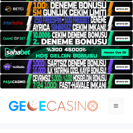
İçeriğe
atla
Menü