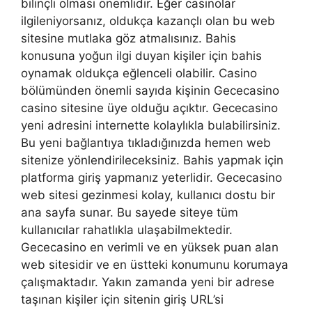
bilinçli olması önemlidir. Eğer casinolar
ilgileniyorsanız, oldukça kazançlı olan bu web
sitesine mutlaka göz atmalısınız. Bahis
konusuna yoğun ilgi duyan kişiler için bahis
oynamak oldukça eğlenceli olabilir. Casino
bölümünden önemli sayıda kişinin Gececasino
casino sitesine üye olduğu açıktır. Gececasino
yeni adresini internette kolaylıkla bulabilirsiniz.
Bu yeni bağlantıya tıkladığınızda hemen web
sitenize yönlendirileceksiniz. Bahis yapmak için
platforma giriş yapmanız yeterlidir. Gececasino
web sitesi gezinmesi kolay, kullanıcı dostu bir
ana sayfa sunar. Bu sayede siteye tüm
kullanıcılar rahatlıkla ulaşabilmektedir.
Gececasino en verimli ve en yüksek puan alan
web sitesidir ve en üstteki konumunu korumaya
çalışmaktadır. Yakın zamanda yeni bir adrese
taşınan kişiler için sitenin giriş URL’si