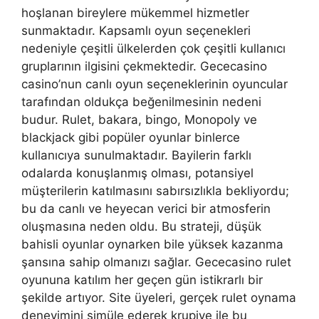
hoşlanan bireylere mükemmel hizmetler
sunmaktadır. Kapsamlı oyun seçenekleri
nedeniyle çeşitli ülkelerden çok çeşitli kullanıcı
gruplarının ilgisini çekmektedir. Gececasino
casino’nun canlı oyun seçeneklerinin oyuncular
tarafından oldukça beğenilmesinin nedeni
budur. Rulet, bakara, bingo, Monopoly ve
blackjack gibi popüler oyunlar binlerce
kullanıcıya sunulmaktadır. Bayilerin farklı
odalarda konuşlanmış olması, potansiyel
müşterilerin katılmasını sabırsızlıkla bekliyordu;
bu da canlı ve heyecan verici bir atmosferin
oluşmasına neden oldu. Bu strateji, düşük
bahisli oyunlar oynarken bile yüksek kazanma
şansına sahip olmanızı sağlar. Gececasino rulet
oyununa katılım her geçen gün istikrarlı bir
şekilde artıyor. Site üyeleri, gerçek rulet oynama
deneyimini simüle ederek krupiye ile bu