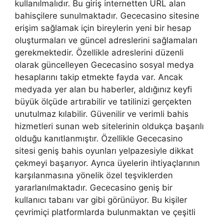
kullanılmalıdır. Bu giriş internetten URL alan
bahisçilere sunulmaktadır. Gececasino sitesine
erişim sağlamak için bireylerin yeni bir hesap
oluşturmaları ve güncel adreslerini sağlamaları
gerekmektedir. Özellikle adreslerini düzenli
olarak güncelleyen Gececasino sosyal medya
hesaplarını takip etmekte fayda var. Ancak
medyada yer alan bu haberler, aldığınız keyfi
büyük ölçüde artırabilir ve tatilinizi gerçekten
unutulmaz kılabilir. Güvenilir ve verimli bahis
hizmetleri sunan web sitelerinin oldukça başarılı
olduğu kanıtlanmıştır. Özellikle Gececasino
sitesi geniş bahis oyunları yelpazesiyle dikkat
çekmeyi başarıyor. Ayrıca üyelerin ihtiyaçlarının
karşılanmasına yönelik özel teşviklerden
yararlanılmaktadır. Gececasino geniş bir
kullanıcı tabanı var gibi görünüyor. Bu kişiler
çevrimiçi platformlarda bulunmaktan ve çeşitli