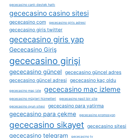
gececasino canlı destek hattı
gececasino casino sitesi
gececasino com
gececasino giris adresi
gececasino giris twitter
gececasino giris yap
Gececasino Giriş
gececasino girişi
gececasino güncel
gececasino güncel adres
gececasino güncel adresi
gececasino kaç oldu
gececasino maç izleme
gececasino maç izle
gececasino müşteri hizmetleri
gececasino nasil bir site
gececasino para yatirma
gececasino oyun sitesi
gececasino para çekme
gececasino promosyon
gececasino sikayet
gececasino sitesi
gececasino telegram
gececasino tv