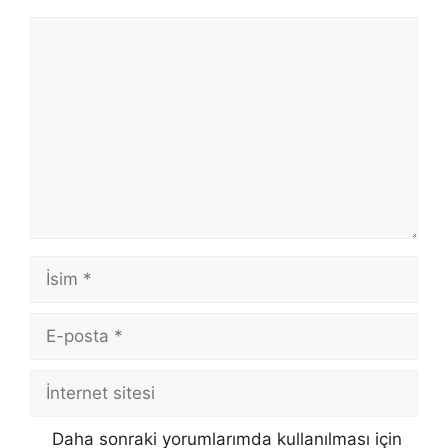
Yorum
İsim
E-
posta
İnternet
sitesi
Daha sonraki yorumlarımda kullanılması için