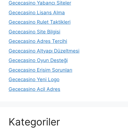
Gececasino Yabancı Siteler
Gececasino Lisans Alma
Gececasino Rulet Taktikleri
Gececasino Site Bilgisi
Gececasino Adres Tercihi
Gececasino Altyapı Düzeltmesi
Gececasino Oyun Desteği
Gececasino Erişim Sorunları
Gececasino Yeni Logo
Gececasino Acil Adres
Kategoriler