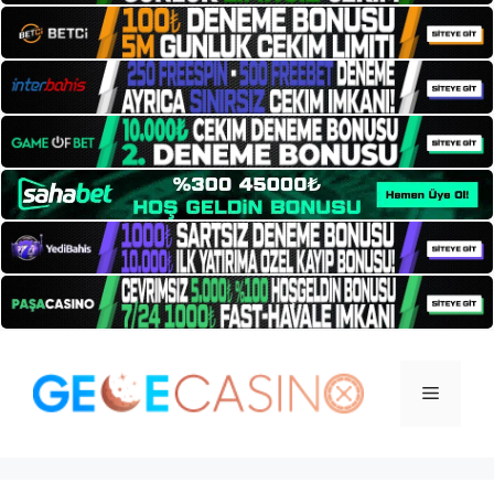
İçeriğe
atla
Menü