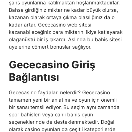
şans oyunlarına katılmaktan hoşlanmaktadırlar.
Bahse girdiğiniz miktar ne kadar büyük olursa,
kazanan olarak ortaya çıkma olasılığınız da o
kadar artar. Gececasino web sitesi
kazanabileceğiniz para miktarını ikiye katlayarak
olağanüstü bir iş çıkardı. Aslında bu bahis sitesi
üyelerine cömert bonuslar sağlıyor.
Gececasino Giriş
Bağlantısı
Gececasino faydaları nelerdir? Gececasino
tamamen yeni bir anlatımı ve oyun için önemli
bir şansı temsil ediyor. Bu seçim aynı zamanda
spor bahisleri veya canlı bahis oyun
seçeneklerinde de desteklenmektedir. Doğal
olarak casino oyunları da çeşitli kategorilerde