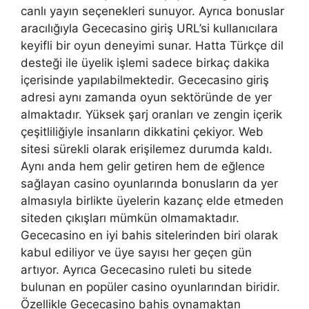
canlı yayın seçenekleri sunuyor. Ayrıca bonuslar
aracılığıyla Gececasino giriş URL’si kullanıcılara
keyifli bir oyun deneyimi sunar. Hatta Türkçe dil
desteği ile üyelik işlemi sadece birkaç dakika
içerisinde yapılabilmektedir. Gececasino giriş
adresi aynı zamanda oyun sektöründe de yer
almaktadır. Yüksek şarj oranları ve zengin içerik
çeşitliliğiyle insanların dikkatini çekiyor. Web
sitesi sürekli olarak erişilemez durumda kaldı.
Aynı anda hem gelir getiren hem de eğlence
sağlayan casino oyunlarında bonusların da yer
almasıyla birlikte üyelerin kazanç elde etmeden
siteden çıkışları mümkün olmamaktadır.
Gececasino en iyi bahis sitelerinden biri olarak
kabul ediliyor ve üye sayısı her geçen gün
artıyor. Ayrıca Gececasino ruleti bu sitede
bulunan en popüler casino oyunlarından biridir.
Özellikle Gececasino bahis oynamaktan