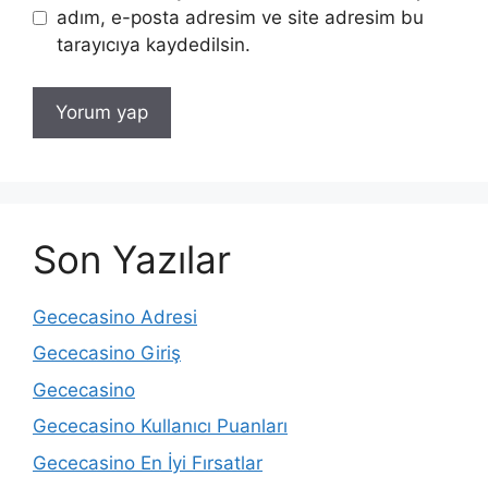
adım, e-posta adresim ve site adresim bu
tarayıcıya kaydedilsin.
Son Yazılar
Gececasino Adresi
Gececasino Giriş
Gececasino
Gececasino Kullanıcı Puanları
Gececasino En İyi Fırsatlar