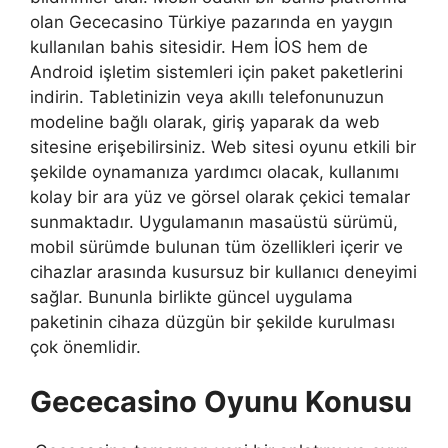
olan Gececasino Türkiye pazarında en yaygın
kullanılan bahis sitesidir. Hem İOS hem de
Android işletim sistemleri için paket paketlerini
indirin. Tabletinizin veya akıllı telefonunuzun
modeline bağlı olarak, giriş yaparak da web
sitesine erişebilirsiniz. Web sitesi oyunu etkili bir
şekilde oynamanıza yardımcı olacak, kullanımı
kolay bir ara yüz ve görsel olarak çekici temalar
sunmaktadır. Uygulamanın masaüstü sürümü,
mobil sürümde bulunan tüm özellikleri içerir ve
cihazlar arasında kusursuz bir kullanıcı deneyimi
sağlar. Bununla birlikte güncel uygulama
paketinin cihaza düzgün bir şekilde kurulması
çok önemlidir.
Gececasino Oyunu Konusu