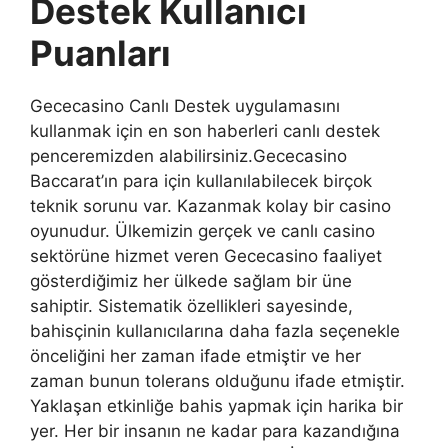
Destek Kullanıcı
Puanları
Gececasino Canlı Destek uygulamasını
kullanmak için en son haberleri canlı destek
penceremizden alabilirsiniz.Gececasino
Baccarat’ın para için kullanılabilecek birçok
teknik sorunu var. Kazanmak kolay bir casino
oyunudur. Ülkemizin gerçek ve canlı casino
sektörüne hizmet veren Gececasino faaliyet
gösterdiğimiz her ülkede sağlam bir üne
sahiptir. Sistematik özellikleri sayesinde,
bahisçinin kullanıcılarına daha fazla seçenekle
önceliğini her zaman ifade etmiştir ve her
zaman bunun tolerans olduğunu ifade etmiştir.
Yaklaşan etkinliğe bahis yapmak için harika bir
yer. Her bir insanın ne kadar para kazandığına