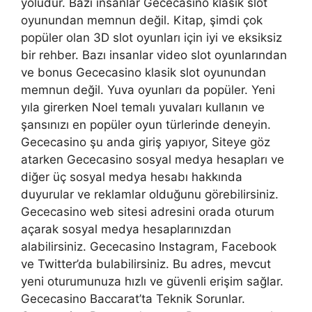
yoludur. Bazı insanlar Gececasino klasik slot
oyunundan memnun değil. Kitap, şimdi çok
popüler olan 3D slot oyunları için iyi ve eksiksiz
bir rehber. Bazı insanlar video slot oyunlarından
ve bonus Gececasino klasik slot oyunundan
memnun değil. Yuva oyunları da popüler. Yeni
yıla girerken Noel temalı yuvaları kullanın ve
şansınızı en popüler oyun türlerinde deneyin.
Gececasino şu anda giriş yapıyor, Siteye göz
atarken Gececasino sosyal medya hesapları ve
diğer üç sosyal medya hesabı hakkında
duyurular ve reklamlar olduğunu görebilirsiniz.
Gececasino web sitesi adresini orada oturum
açarak sosyal medya hesaplarınızdan
alabilirsiniz. Gececasino Instagram, Facebook
ve Twitter’da bulabilirsiniz. Bu adres, mevcut
yeni oturumunuza hızlı ve güvenli erişim sağlar.
Gececasino Baccarat’ta Teknik Sorunlar.