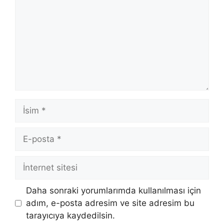
İsim
E-
posta
İnternet
sitesi
Daha sonraki yorumlarımda kullanılması için
adım, e-posta adresim ve site adresim bu
tarayıcıya kaydedilsin.