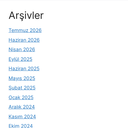
Arşivler
Temmuz 2026
Haziran 2026
Nisan 2026
Eylül 2025
Haziran 2025
Mayıs 2025
Şubat 2025
Ocak 2025
Aralık 2024
Kasım 2024
Ekim 2024