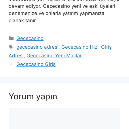
devam ediyor. Gececasino yeni ve eski üyeleri
denemenize ve onlarla yatırım yapmanıza
olanak tanır.
Kategoriler
Gececasino
Etiketler
gececasino adresi
,
Gececasino Hızlı Giriş
Adresi
,
Gececasino Yeni Maçlar
Gececasino Giriş
Yorum yapın
Yorum