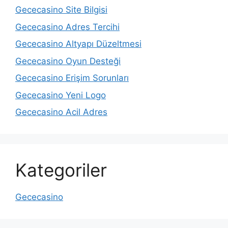
Gececasino Site Bilgisi
Gececasino Adres Tercihi
Gececasino Altyapı Düzeltmesi
Gececasino Oyun Desteği
Gececasino Erişim Sorunları
Gececasino Yeni Logo
Gececasino Acil Adres
Kategoriler
Gececasino