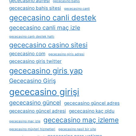
gececasino adresi
gececasino bahis
gececasino bahis sitesi
gececasino canli
gececasino canli destek
gececasino canli maç izle
gececasino canlı destek hattı
gececasino casino sitesi
gececasino com
gececasino giris adresi
gececasino giris twitter
gececasino giris yap
Gececasino Giriş
gececasino girişi
gececasino güncel
gececasino güncel adres
gececasino güncel adresi
gececasino kaç oldu
gececasino maç izleme
gececasino maç izle
gececasino müşteri hizmetleri
gececasino nasil bir site