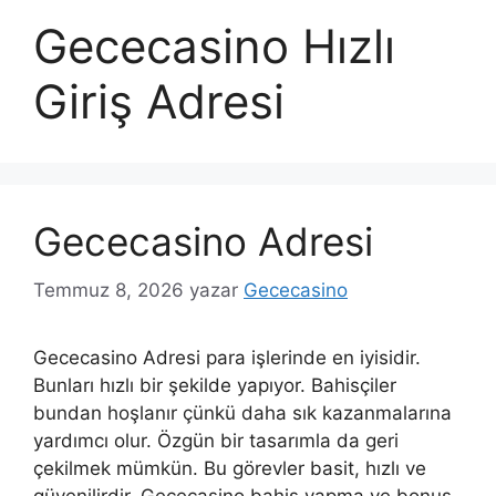
Gececasino Hızlı
Giriş Adresi
Gececasino Adresi
Temmuz 8, 2026
yazar
Gececasino
Gececasino Adresi para işlerinde en iyisidir.
Bunları hızlı bir şekilde yapıyor. Bahisçiler
bundan hoşlanır çünkü daha sık kazanmalarına
yardımcı olur. Özgün bir tasarımla da geri
çekilmek mümkün. Bu görevler basit, hızlı ve