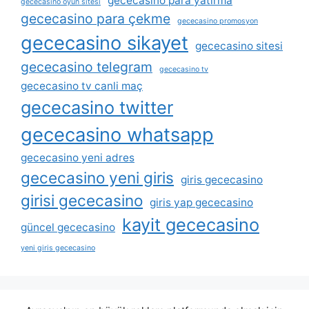
gececasino para yatirma
gececasino oyun sitesi
gececasino para çekme
gececasino promosyon
gececasino sikayet
gececasino sitesi
gececasino telegram
gececasino tv
gececasino tv canli maç
gececasino twitter
gececasino whatsapp
gececasino yeni adres
gececasino yeni giris
giris gececasino
girisi gececasino
giris yap gececasino
kayit gececasino
güncel gececasino
yeni giris gececasino