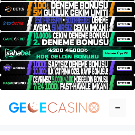
İçeriğe
atla
Menü