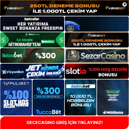
×
GECECASINO GİRİŞ İÇİN TIKLAYINIZ!