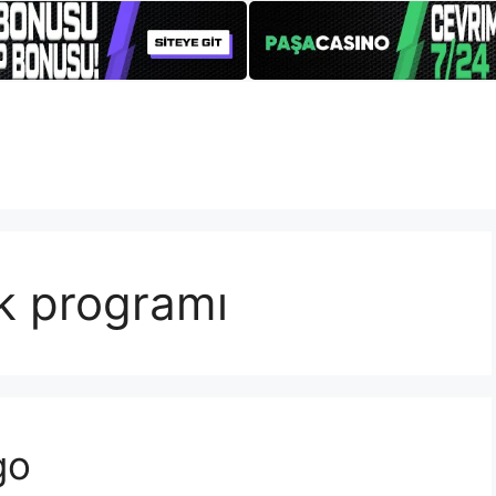
k programı
go