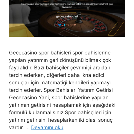
Gececasino spor bahisleri spor bahislerine
yapılan yatırımın geri dönüşünü bilmek çok
faydalıdır. Bazı bahisçiler çevrimiçi araçları
tercih ederken, diğerleri daha ikna edici
sonuçlar için matematiği kendileri yapmayı
tercih ederler. Spor Bahisleri Yatırım Getirisi
Gececasino Yani, spor bahislerine yapılan
yatırımın getirisini hesaplamak için aşağıdaki
formülü kullanmalısınız Spor bahisçileri için
yatırım getirisini hesaplarken iki olası sonuç
vardır. …
Devamını oku