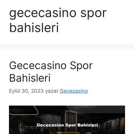
gececasino spor
bahisleri
Gececasino Spor
Bahisleri
Eylül 30, 2023
yazar
Gececasino