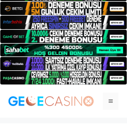
İçeriğe
atla
Menü