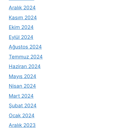
Aralık 2024
Kasım 2024
Ekim 2024
Eylül 2024
Ağustos 2024
Temmuz 2024
Haziran 2024
Mayıs 2024
Nisan 2024
Mart 2024
Şubat 2024
Ocak 2024
Aralık 2023