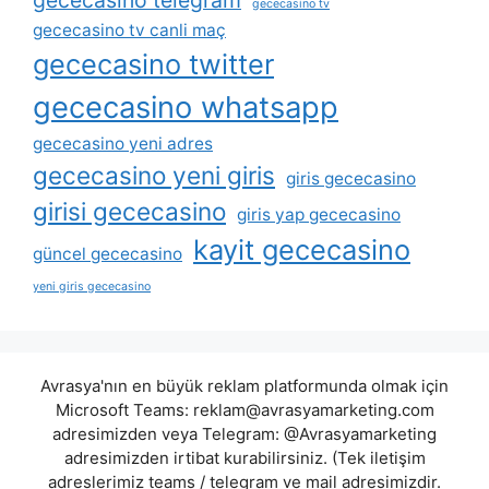
gececasino telegram
gececasino tv
gececasino tv canli maç
gececasino twitter
gececasino whatsapp
gececasino yeni adres
gececasino yeni giris
giris gececasino
girisi gececasino
giris yap gececasino
kayit gececasino
güncel gececasino
yeni giris gececasino
Avrasya'nın en büyük reklam platformunda olmak için
Microsoft Teams:
reklam@avrasyamarketing.com
adresimizden veya Telegram: @Avrasyamarketing
adresimizden irtibat kurabilirsiniz. (Tek iletişim
adreslerimiz teams / telegram ve mail adresimizdir.