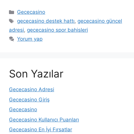
Kategoriler
Gececasino
Etiketler
gececasino destek hattı
,
gececasino güncel
adresi
,
gececasino spor bahisleri
Yorum yap
Son Yazılar
Gececasino Adresi
Gececasino Giriş
Gececasino
Gececasino Kullanıcı Puanları
Gececasino En İyi Fırsatlar