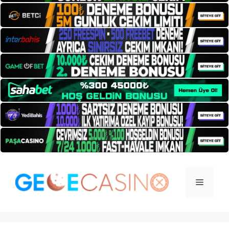
İçeriğe
atla
Menü