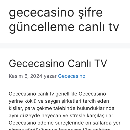
gececasino şifre
güncelleme canlı tv
Gececasino Canlı TV
Kasım 6, 2024
yazar
Gececasino
Gececasino canlı tv genellikle Gececasino
yerine köklü ve saygın şirketleri tercih eden
kişiler, para çekme talebinde bulunduklarında
aynı düzeyde heyecan ve stresle karşılaşırlar.
Gececasino ödeme süreçlerinde ön saflarda yer