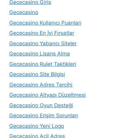
Gececasino Giriş
Gececasino
Gececasino Kullanıcı Puanları
Gececasino En İyi Fırsatlar
Gececasino Yabancı Siteler
Gececasino Lisans Alma
Gececasino Rulet Taktikleri
Gececasino Site Bilgisi
Gececasino Adres Tercihi
Gececasino Altyapı Düzeltmesi
Gececasino Oyun Desteği
Gececasino Erişim Sorunları
Gececasino Yeni Logo
Gececasino Acil Adres