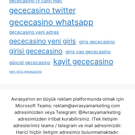
gececasino tv canli maç
gececasino twitter
gececasino whatsapp
gececasino yeni adres
gececasino yeni giris
giris gececasino
girisi gececasino
giris yap gececasino
kayit gececasino
güncel gececasino
yeni giris gececasino
Avrasya'nın en büyük reklam platformunda olmak için
Microsoft Teams:
reklam@avrasyamarketing.com
adresimizden veya Telegram: @Avrasyamarketing
adresimizden irtibat kurabilirsiniz. (Tek iletişim
adreslerimiz teams / telegram ve mail adresimizdir.
Harici hiçbir iletişim adresimiz bulunmamaktadır.