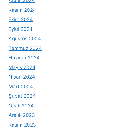
Aralık 2024
Kasım 2024
Ekim 2024
Eylül 2024
Ağustos 2024
Temmuz 2024
Haziran 2024
Mayıs 2024
Nisan 2024
Mart 2024
Şubat 2024
Ocak 2024
Aralık 2023
Kasım 2023