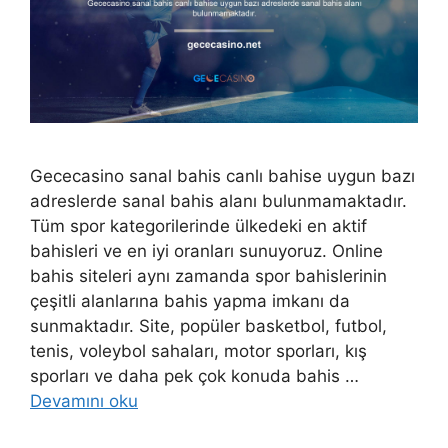
Gececasino sanal bahis canlı bahise uygun bazı
adreslerde sanal bahis alanı bulunmamaktadır.
Tüm spor kategorilerinde ülkedeki en aktif
bahisleri ve en iyi oranları sunuyoruz. Online
bahis siteleri aynı zamanda spor bahislerinin
çeşitli alanlarına bahis yapma imkanı da
sunmaktadır. Site, popüler basketbol, ​​futbol, ​​
tenis, voleybol sahaları, motor sporları, kış
sporları ve daha pek çok konuda bahis …
Devamını oku