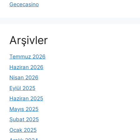
Gececasino
Arşivler
Temmuz 2026
Haziran 2026
Nisan 2026
Eylül 2025
Haziran 2025
Mayıs 2025
Şubat 2025
Ocak 2025