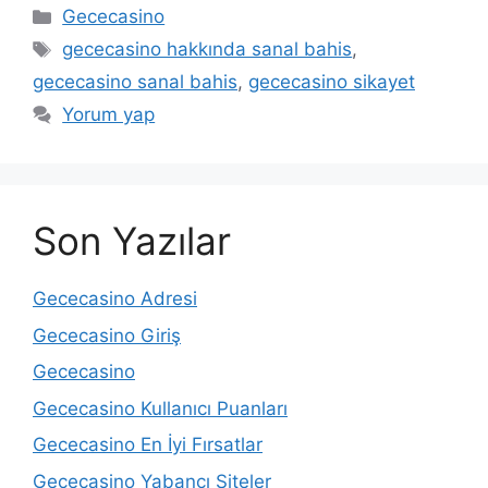
Kategoriler
Gececasino
Etiketler
gececasino hakkında sanal bahis
,
gececasino sanal bahis
,
gececasino sikayet
Yorum yap
Son Yazılar
Gececasino Adresi
Gececasino Giriş
Gececasino
Gececasino Kullanıcı Puanları
Gececasino En İyi Fırsatlar
Gececasino Yabancı Siteler