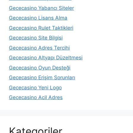
Gececasino Yabancı Siteler
Gececasino Lisans Alma
Gececasino Rulet Taktikleri
Gececasino Site Bilgisi
Gececasino Adres Tercihi
Gececasino Altyapı Düzeltmesi
Gececasino Oyun Desteği
Gececasino Erişim Sorunları
Gececasino Yeni Logo
Gececasino Acil Adres
Kategoriler