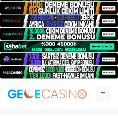
İçeriğe
atla
Menü