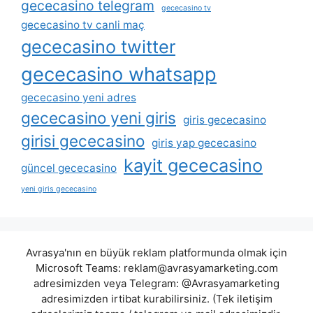
gececasino telegram
gececasino tv
gececasino tv canli maç
gececasino twitter
gececasino whatsapp
gececasino yeni adres
gececasino yeni giris
giris gececasino
girisi gececasino
giris yap gececasino
kayit gececasino
güncel gececasino
yeni giris gececasino
Avrasya'nın en büyük reklam platformunda olmak için
Microsoft Teams:
reklam@avrasyamarketing.com
adresimizden veya Telegram: @Avrasyamarketing
adresimizden irtibat kurabilirsiniz. (Tek iletişim