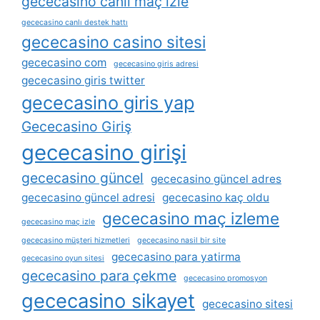
gececasino canli maç izle
gececasino canlı destek hattı
gececasino casino sitesi
gececasino com
gececasino giris adresi
gececasino giris twitter
gececasino giris yap
Gececasino Giriş
gececasino girişi
gececasino güncel
gececasino güncel adres
gececasino güncel adresi
gececasino kaç oldu
gececasino maç izleme
gececasino maç izle
gececasino müşteri hizmetleri
gececasino nasil bir site
gececasino para yatirma
gececasino oyun sitesi
gececasino para çekme
gececasino promosyon
gececasino sikayet
gececasino sitesi