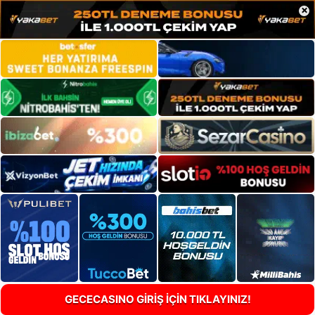
×
GECECASINO GİRİŞ İÇİN TIKLAYINIZ!