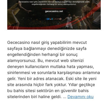
Gececasino nasıl giriş yapabilirim mevcut
sayfaya bağlanmayı denediğinizde sayfa
engellendiğinden herhangi bir sonuç
alamıyorsunuz. Bu, mevcut web sitenizi
deneyen kullanıcıların mutlaka hata yapması,
sinirlenmesi ve sorunlarla karşılaşması anlamına
gelir. Yeni bir adres atanacak. Eski site ile yeni
site arasında hiçbir fark yoktur. Yıllar geçtikçe
bu bahis sitesi sektörün en güvenilir bahis
sitelerinden biri haline geldi. …
Devamını oku