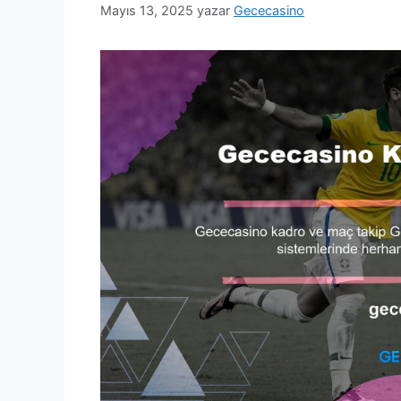
Mayıs 13, 2025
yazar
Gececasino