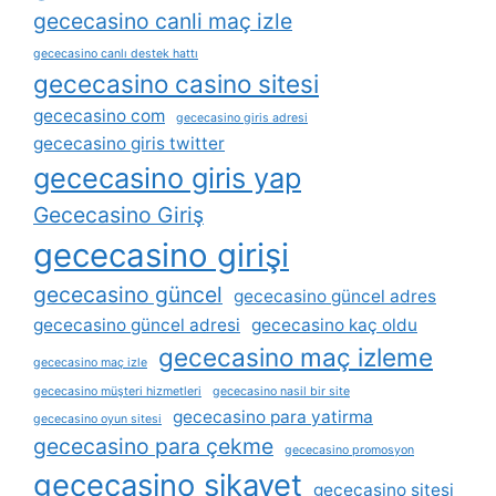
gececasino canli maç izle
gececasino canlı destek hattı
gececasino casino sitesi
gececasino com
gececasino giris adresi
gececasino giris twitter
gececasino giris yap
Gececasino Giriş
gececasino girişi
gececasino güncel
gececasino güncel adres
gececasino güncel adresi
gececasino kaç oldu
gececasino maç izleme
gececasino maç izle
gececasino müşteri hizmetleri
gececasino nasil bir site
gececasino para yatirma
gececasino oyun sitesi
gececasino para çekme
gececasino promosyon
gececasino sikayet
gececasino sitesi