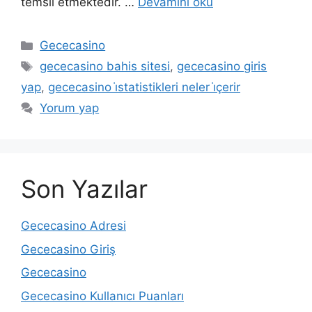
temsil etmektedir. …
Devamını oku
Kategoriler
Gececasino
Etiketler
gececasino bahis sitesi
,
gececasino giris
yap
,
gececasino i̇statistikleri neler i̇çerir
Yorum yap
Son Yazılar
Gececasino Adresi
Gececasino Giriş
Gececasino
Gececasino Kullanıcı Puanları