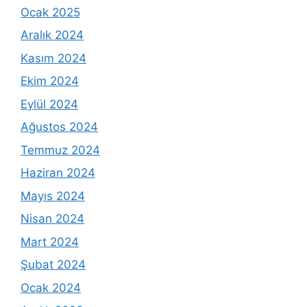
Ocak 2025
Aralık 2024
Kasım 2024
Ekim 2024
Eylül 2024
Ağustos 2024
Temmuz 2024
Haziran 2024
Mayıs 2024
Nisan 2024
Mart 2024
Şubat 2024
Ocak 2024