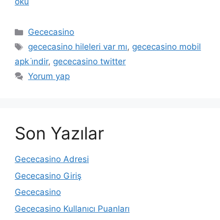
oku
Kategoriler
Gececasino
Etiketler
gececasino hileleri var mı
,
gececasino mobil
apk i̇ndir
,
gececasino twitter
Yorum yap
Son Yazılar
Gececasino Adresi
Gececasino Giriş
Gececasino
Gececasino Kullanıcı Puanları