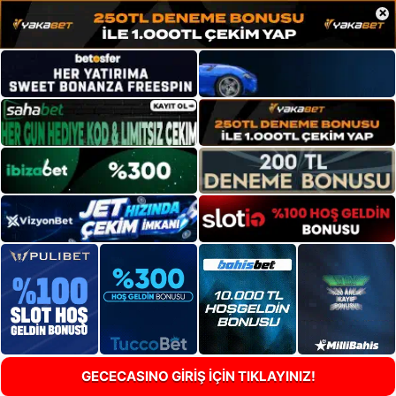
×
GECECASINO GİRİŞ İÇİN TIKLAYINIZ!