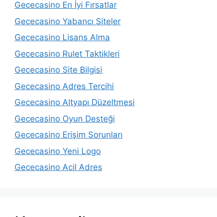
Gececasino En İyi Fırsatlar
Gececasino Yabancı Siteler
Gececasino Lisans Alma
Gececasino Rulet Taktikleri
Gececasino Site Bilgisi
Gececasino Adres Tercihi
Gececasino Altyapı Düzeltmesi
Gececasino Oyun Desteği
Gececasino Erişim Sorunları
Gececasino Yeni Logo
Gececasino Acil Adres