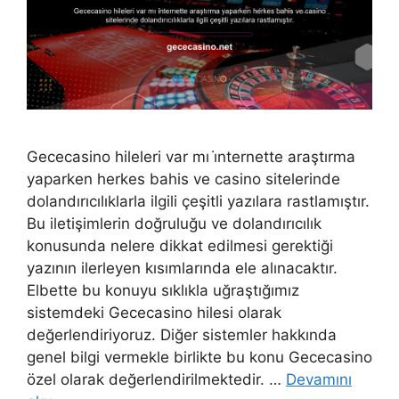
Gececasino hileleri var mı i̇nternette araştırma
yaparken herkes bahis ve casino sitelerinde
dolandırıcılıklarla ilgili çeşitli yazılara rastlamıştır.
Bu iletişimlerin doğruluğu ve dolandırıcılık
konusunda nelere dikkat edilmesi gerektiği
yazının ilerleyen kısımlarında ele alınacaktır.
Elbette bu konuyu sıklıkla uğraştığımız
sistemdeki Gececasino hilesi olarak
değerlendiriyoruz. Diğer sistemler hakkında
genel bilgi vermekle birlikte bu konu Gececasino
özel olarak değerlendirilmektedir. …
Devamını