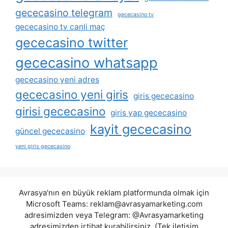
gececasino telegram
gececasino tv
gececasino tv canli maç
gececasino twitter
gececasino whatsapp
gececasino yeni adres
gececasino yeni giris
giris gececasino
girisi gececasino
giris yap gececasino
kayit gececasino
güncel gececasino
yeni giris gececasino
Avrasya'nın en büyük reklam platformunda olmak için
Microsoft Teams:
reklam@avrasyamarketing.com
adresimizden veya Telegram: @Avrasyamarketing
adresimizden irtibat kurabilirsiniz. (Tek iletişim