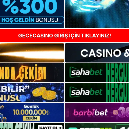
GECECASINO GİRİŞ İÇİN TIKLAYINIZ!