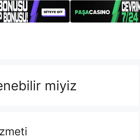
ebilir miyiz
zmeti