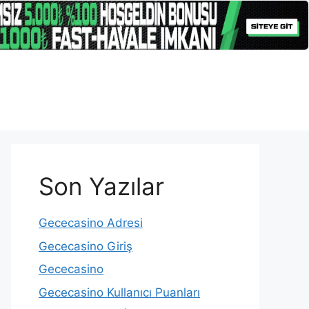
Son Yazılar
Gececasino Adresi
Gececasino Giriş
Gececasino
Gececasino Kullanıcı Puanları