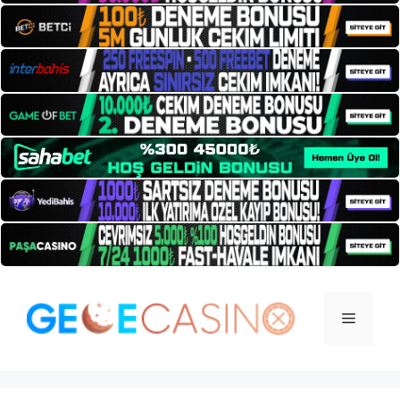
İçeriğe
atla
Menü