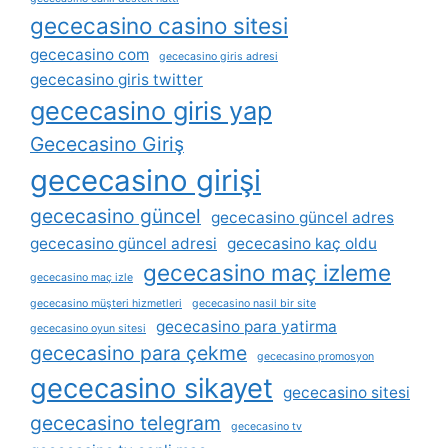
gececasino casino sitesi
gececasino com
gececasino giris adresi
gececasino giris twitter
gececasino giris yap
Gececasino Giriş
gececasino girişi
gececasino güncel
gececasino güncel adres
gececasino güncel adresi
gececasino kaç oldu
gececasino maç izleme
gececasino maç izle
gececasino müşteri hizmetleri
gececasino nasil bir site
gececasino para yatirma
gececasino oyun sitesi
gececasino para çekme
gececasino promosyon
gececasino sikayet
gececasino sitesi
gececasino telegram
gececasino tv