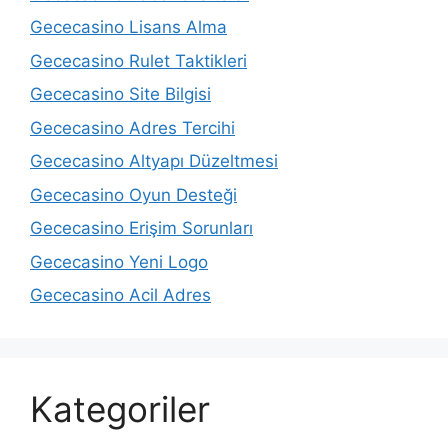
Gececasino Lisans Alma
Gececasino Rulet Taktikleri
Gececasino Site Bilgisi
Gececasino Adres Tercihi
Gececasino Altyapı Düzeltmesi
Gececasino Oyun Desteği
Gececasino Erişim Sorunları
Gececasino Yeni Logo
Gececasino Acil Adres
Kategoriler