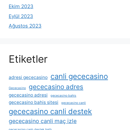
Ekim 2023
Eylül 2023
Ağustos 2023
Etiketler
canli gececasino
adresi gececasino
gececasino adres
Gececasino
gececasino adresi
gececasino bahis
gececasino bahis sitesi
gececasino canli
gececasino canli destek
gececasino canli maç izle
gececasino canlı destek hattı