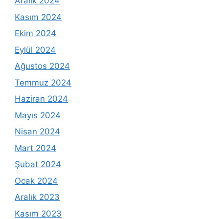
Aralık 2024
Kasım 2024
Ekim 2024
Eylül 2024
Ağustos 2024
Temmuz 2024
Haziran 2024
Mayıs 2024
Nisan 2024
Mart 2024
Şubat 2024
Ocak 2024
Aralık 2023
Kasım 2023