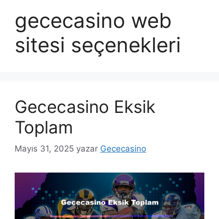
gececasino web
sitesi seçenekleri
Gececasino Eksik
Toplam
Mayıs 31, 2025
yazar
Gececasino