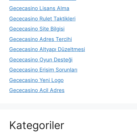
Gececasino Lisans Alma
Gececasino Rulet Taktikleri
Gececasino Site Bilgisi
Gececasino Adres Tercihi
Gececasino Altyapı Düzeltmesi
Gececasino Oyun Desteği
Gececasino Erişim Sorunları
Gececasino Yeni Logo
Gececasino Acil Adres
Kategoriler