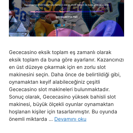
Gececasino eksik toplam eş zamanlı olarak
eksik toplam da buna göre ayarlanır. Kazancınızı
en üst düzeye çıkarmak için en zorlu slot
makinesini seçin. Daha önce de belirtildiği gibi,
oynamaktan keyif alabileceğiniz çeşitli
Gececasino slot makineleri bulunmaktadır.
Sonuç olarak, Gececasino yüksek bahisli slot
makinesi, büyük ölçekli oyunlar oynamaktan
hoşlanan kişiler için tasarlanmıştır. Bu oyunda
önemli miktarda …
Devamını oku