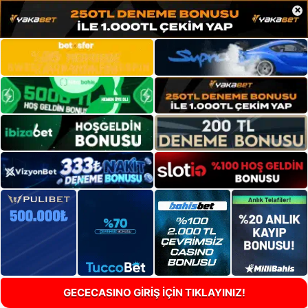
×
GECECASINO GİRİŞ İÇİN TIKLAYINIZ!