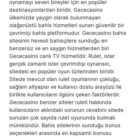
oynamayı seven bireyler için en popüler
destinasyonlardan biridir. Gececasino
ülkemizde yaygın olarak bulunmayan
olağanüstü bahis hizmetleri sunan güvenilir bir
çevrimiçi bahis platformudur. Gececasino bahis
sitesinin hevesli bahisçilere sunduğu en
benzersiz ve en saygın hizmetlerden biri
Gececasino canlı TV hizmetidir. Rulet, ister
gerçek zamanlı ister çevrimdışı oynansın,
sitedeki en popüler oyun türlerinden biridir.
Sitede mevcut olan rulet oyunlarının çokluğu,
sağlam altyapısı ve kullanıcı dostu arayüzü ile
birlikte kullanıcıların ilgisini çeken faktörlerdir.
Gececasino benzer siteler
ruleti hakkında
kullanıcıların aklındaki sorunun cevabını sitede
sunulan çok sayıda rulet oyununda bulmak
mümkündür. Bahis sitelerinin sunduğu bonus
seçenekleri arasında en kapsamlı bonusu