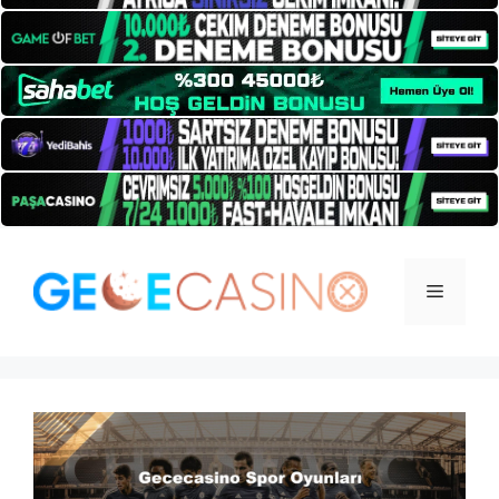
İçeriğe
atla
Menü