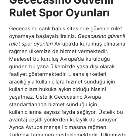
Rulet Spor Oyunları
Gececasino canlı bahis sitesinde güvenle rulet
oynamaya başlayabilirsiniz.
Gececasino güvenli
rulet spor oyunları
Avrupa’da kurulmuş olmasına
rağmen ülkemize de hizmet vermektedir.
Maalesef bu kuruluş Avrupa’da kurulduğu
günden bu yana ülkemizde yasa dışı olarak
faaliyet göstermektedir. Lisans şirketleri
aracılığıyla kullanıcılara hizmet sunduğu için
kullanıcılara hukuka aykırı olduğu hissini
yaşatmaz. Üstelik Gececasino Avrupa
standartlarında hizmet sunduğu için
kullanıcılarına sayısız fayda sağlıyor. Üstelik bu
avantaj çeşitli yönlerden kolaylık da sunuyor.
Ayrıca Avrupa menşeli olmasına rağmen
Türkçeyi tamamen desteklemektedir. Ülkemizde