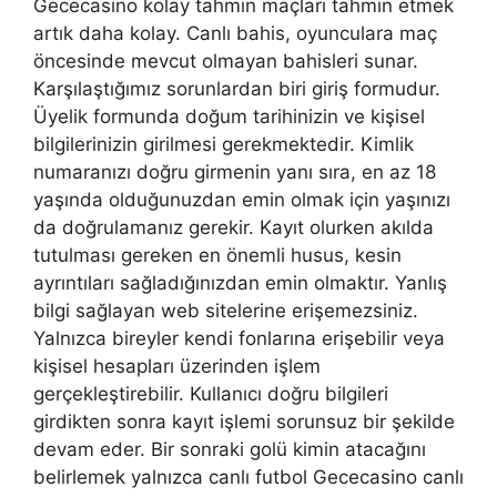
Gececasino kolay tahmin maçları tahmin etmek
artık daha kolay. Canlı bahis, oyunculara maç
öncesinde mevcut olmayan bahisleri sunar.
Karşılaştığımız sorunlardan biri giriş formudur.
Üyelik formunda doğum tarihinizin ve kişisel
bilgilerinizin girilmesi gerekmektedir. Kimlik
numaranızı doğru girmenin yanı sıra, en az 18
yaşında olduğunuzdan emin olmak için yaşınızı
da doğrulamanız gerekir. Kayıt olurken akılda
tutulması gereken en önemli husus, kesin
ayrıntıları sağladığınızdan emin olmaktır. Yanlış
bilgi sağlayan web sitelerine erişemezsiniz.
Yalnızca bireyler kendi fonlarına erişebilir veya
kişisel hesapları üzerinden işlem
gerçekleştirebilir. Kullanıcı doğru bilgileri
girdikten sonra kayıt işlemi sorunsuz bir şekilde
devam eder. Bir sonraki golü kimin atacağını
belirlemek yalnızca canlı futbol Gececasino canlı