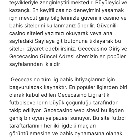
teşvikleriyle zenginleştirilmektedir. Büyüleyici ve
kazançlı. En keyifli casino deneyimini yaşamak
için mevcut giriş bilgilerinizle güvenilir casino ve
bahis sitelerini kullanmanız önerilir. Güvenilir
casino siteleri yazımızı okuyarak veya ana
sayfadaki Sayfaya git butonuna tıklayarak bu
siteleri ziyaret edebilirsiniz. Gececasino Giriş ve
Gececasino Güncel Adresi sitemizin en popüler
sayfalarından ikisidir
Gececasino tüm lig bahis ihtiyaçlarınız için
başvurulacak kaynaktır. En popüler liglerden biri
olarak kabul edilen Gececasino Ligi artık
futbolseverlerin büyük çoğunluğu tarafından
takip ediliyor. Gececasino web sitesi bu ligden
geniş bir oyun yelpazesi sunuyor. Bu site futbol
taraftarlarının her iki ligdeki maçları
görüntülemesine ve bahis oynamasına olanak