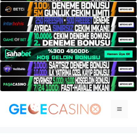
İçeriğe
atla
Menü