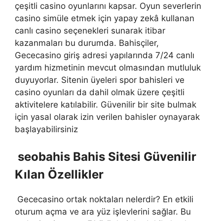
çeşitli casino oyunlarını kapsar. Oyun severlerin
casino simüle etmek için yapay zekâ kullanan
canlı casino seçenekleri sunarak itibar
kazanmaları bu durumda. Bahisçiler,
Gececasino giriş adresi yapılarında 7/24 canlı
yardım hizmetinin mevcut olmasından mutluluk
duyuyorlar. Sitenin üyeleri spor bahisleri ve
casino oyunları da dahil olmak üzere çeşitli
aktivitelere katılabilir. Güvenilir bir site bulmak
için yasal olarak izin verilen bahisler oynayarak
başlayabilirsiniz
seobahis Bahis Sitesi Güvenilir
Kılan Özellikler
Gececasino ortak noktaları nelerdir? En etkili
oturum açma ve ara yüz işlevlerini sağlar. Bu