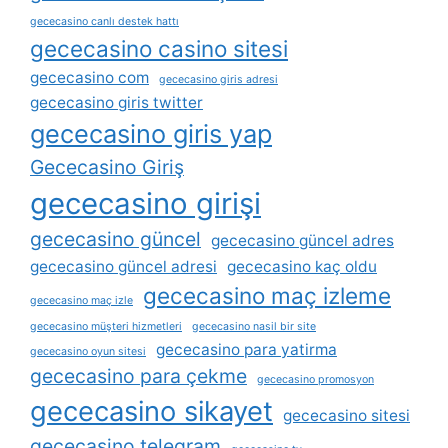
gececasino canlı destek hattı
gececasino casino sitesi
gececasino com
gececasino giris adresi
gececasino giris twitter
gececasino giris yap
Gececasino Giriş
gececasino girişi
gececasino güncel
gececasino güncel adres
gececasino güncel adresi
gececasino kaç oldu
gececasino maç izleme
gececasino maç izle
gececasino müşteri hizmetleri
gececasino nasil bir site
gececasino para yatirma
gececasino oyun sitesi
gececasino para çekme
gececasino promosyon
gececasino sikayet
gececasino sitesi
gececasino telegram