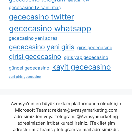
gececasino tv
gececasino tv canli maç
gececasino twitter
gececasino whatsapp
gececasino yeni adres
gececasino yeni giris
giris gececasino
girisi gececasino
giris yap gececasino
kayit gececasino
güncel gececasino
yeni giris gececasino
Avrasya'nın en büyük reklam platformunda olmak için
Microsoft Teams:
reklam@avrasyamarketing.com
adresimizden veya Telegram: @Avrasyamarketing
adresimizden irtibat kurabilirsiniz. (Tek iletişim
adreslerimiz teams / telegram ve mail adresimizdir.