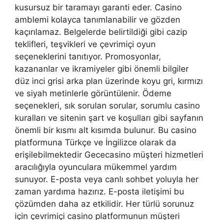
kusursuz bir taramayı garanti eder. Casino
amblemi kolayca tanımlanabilir ve gözden
kaçırılamaz. Belgelerde belirtildiği gibi cazip
teklifleri, teşvikleri ve çevrimiçi oyun
seçeneklerini tanıtıyor. Promosyonlar,
kazananlar ve ikramiyeler gibi önemli bilgiler
düz inci grisi arka plan üzerinde koyu gri, kırmızı
ve siyah metinlerle görüntülenir. Ödeme
seçenekleri, sık sorulan sorular, sorumlu casino
kuralları ve sitenin şart ve koşulları gibi sayfanın
önemli bir kısmı alt kısımda bulunur. Bu casino
platformuna Türkçe ve İngilizce olarak da
erişilebilmektedir Gececasino müşteri hizmetleri
aracılığıyla oyunculara mükemmel yardım
sunuyor. E-posta veya canlı sohbet yoluyla her
zaman yardıma hazırız. E-posta iletişimi bu
çözümden daha az etkilidir. Her türlü sorunuz
için çevrimiçi casino platformunun müşteri