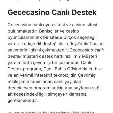
Gececasino Canlı Destek
Gececasino canlı oyun sitesi ve casino sitesi
bulunmaktadır. Bahisçiler ve casino
oyuncularının tek bir sitede birçok seçeneği
vardır. Türkçe dil desteği ile Türkiye’deki Casino
severlerin ilgisini çekmektedir.
Gececasino canlı
destek
müşteri destek hattı hızlı mı? Müşteri
yardım hattı çevrimiçi bir çözümdür. Canlı
Destek programı, Canlı Bahis Ofisindeki en hızlı
ve en verimli interaktif teknolojidir. Çevrimiçi
etkileşimle tanımlanan canlı yayınları
destekleyen programlar için ana sayfanın sağ
alt köşesindeki ilgili simgeye tıklamanız
gerekmektedir.