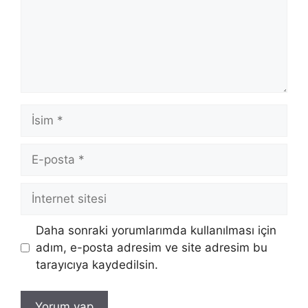
İsim
E-
posta
İnternet
sitesi
Daha sonraki yorumlarımda kullanılması için
adım, e-posta adresim ve site adresim bu
tarayıcıya kaydedilsin.