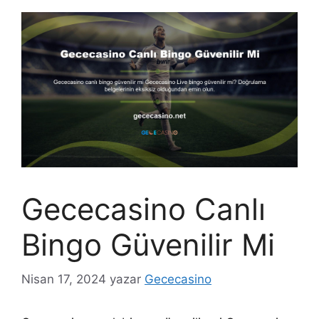
Gececasino Canlı
Bingo Güvenilir Mi
Nisan 17, 2024
yazar
Gececasino