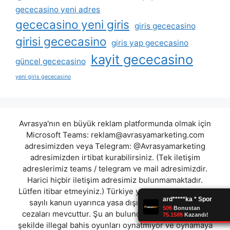
gececasino yeni adres
gececasino yeni giris
giris gececasino
girisi gececasino
giris yap gececasino
kayit gececasino
güncel gececasino
yeni giris gececasino
Avrasya'nın en büyük reklam platformunda olmak için
Microsoft Teams:
reklam@avrasyamarketing.com
adresimizden veya Telegram: @Avrasyamarketing
adresimizden irtibat kurabilirsiniz. (Tek iletişim
adreslerimiz teams / telegram ve mail adresimizdir.
Harici hiçbir iletişim adresimiz bulunmamaktadır.
Lütfen itibar etmeyiniz.) Türkiye yasalarına göre 7258
sayılı kanun uyarınca yasa dışı bahis oynamanın
cezaları mevcuttur. Şu an bulunduğunuz site hiç bir
şekilde illegal bahis oyunları oynatmıyor ve oynamaya