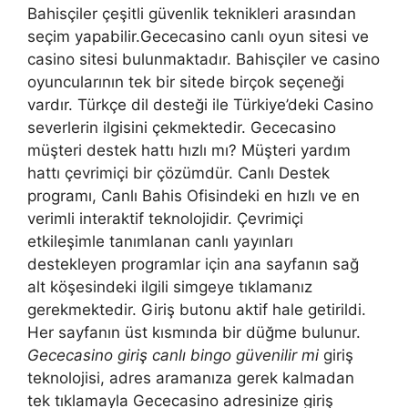
Bahisçiler çeşitli güvenlik teknikleri arasından
seçim yapabilir.Gececasino canlı oyun sitesi ve
casino sitesi bulunmaktadır. Bahisçiler ve casino
oyuncularının tek bir sitede birçok seçeneği
vardır. Türkçe dil desteği ile Türkiye’deki Casino
severlerin ilgisini çekmektedir. Gececasino
müşteri destek hattı hızlı mı? Müşteri yardım
hattı çevrimiçi bir çözümdür. Canlı Destek
programı, Canlı Bahis Ofisindeki en hızlı ve en
verimli interaktif teknolojidir. Çevrimiçi
etkileşimle tanımlanan canlı yayınları
destekleyen programlar için ana sayfanın sağ
alt köşesindeki ilgili simgeye tıklamanız
gerekmektedir. Giriş butonu aktif hale getirildi.
Her sayfanın üst kısmında bir düğme bulunur.
Gececasino giriş canlı bingo güvenilir mi
giriş
teknolojisi, adres aramanıza gerek kalmadan
tek tıklamayla Gececasino adresinize giriş