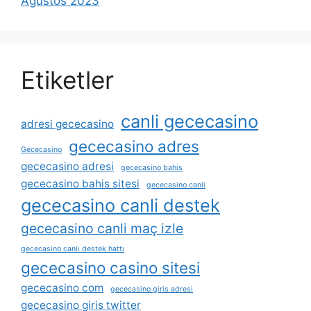
Ağustos 2023
Etiketler
canli gececasino
adresi gececasino
gececasino adres
Gececasino
gececasino adresi
gececasino bahis
gececasino bahis sitesi
gececasino canli
gececasino canli destek
gececasino canli maç izle
gececasino canlı destek hattı
gececasino casino sitesi
gececasino com
gececasino giris adresi
gececasino giris twitter