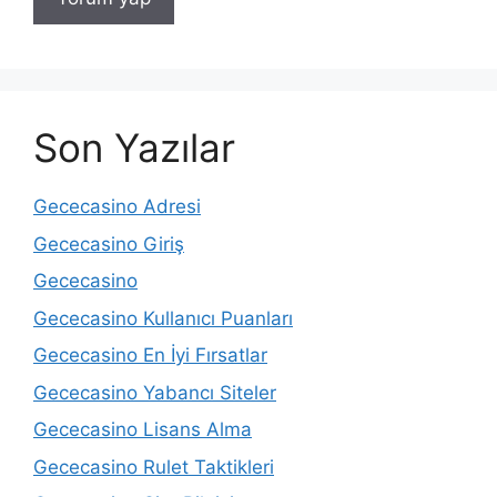
Son Yazılar
Gececasino Adresi
Gececasino Giriş
Gececasino
Gececasino Kullanıcı Puanları
Gececasino En İyi Fırsatlar
Gececasino Yabancı Siteler
Gececasino Lisans Alma
Gececasino Rulet Taktikleri