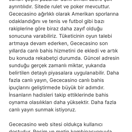
ayrıntılıdır. Sitede rulet ve poker mevcuttur.
Gececasino ağırlıklı olarak Amerikan sporlarına
odaklandığını ve tenis ve futbol gibi bazı
rakiplerine göre biraz daha zayıf olduğu
sonucuna varabiliriz. Tüketicinin oyun talebi
artmaya devam ederken, Gececasino son
yıllarda canlı bahis hizmetini de ekledi ve artık
bu konuda rekabetçi durumda. Güncel adresin
sunduğu gerçek zamanlı miktar, yukarıda
belirtilen detaylı piyasalara uygulanabilir. Daha
fazla canlı yayın, Gececasino canlı bahis
ipuçlarını geliştirmede büyük bir adımdır.
İnsanların hadisleri takip ettiklerinde bahis
oynama olasılıkları daha yüksektir. Daha fazla
canlı yayın sunmak istiyoruz.
Gececasino web sitesi oldukça kullanıcı
dostudur. Resim ve metin kombinasyonuyla