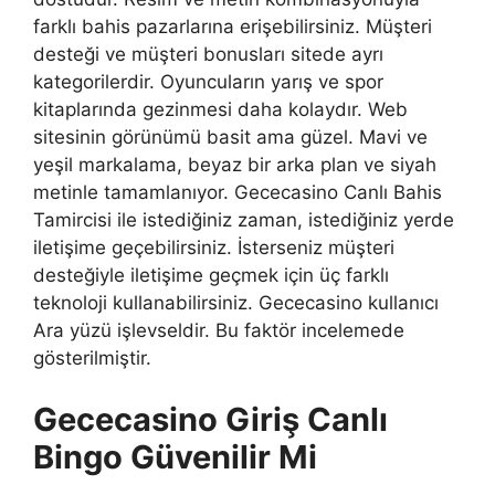
farklı bahis pazarlarına erişebilirsiniz. Müşteri
desteği ve müşteri bonusları sitede ayrı
kategorilerdir. Oyuncuların yarış ve spor
kitaplarında gezinmesi daha kolaydır. Web
sitesinin görünümü basit ama güzel. Mavi ve
yeşil markalama, beyaz bir arka plan ve siyah
metinle tamamlanıyor. Gececasino Canlı Bahis
Tamircisi ile istediğiniz zaman, istediğiniz yerde
iletişime geçebilirsiniz. İsterseniz müşteri
desteğiyle iletişime geçmek için üç farklı
teknoloji kullanabilirsiniz. Gececasino kullanıcı
Ara yüzü işlevseldir. Bu faktör incelemede
gösterilmiştir.
Gececasino Giriş Canlı
Bingo Güvenilir Mi