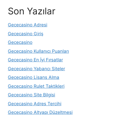
Son Yazılar
Gececasino Adresi
Gececasino Giriş
Gececasino
Gececasino Kullanıcı Puanları
Gececasino En İyi Fırsatlar
Gececasino Yabancı Siteler
Gececasino Lisans Alma
Gececasino Rulet Taktikleri
Gececasino Site Bilgisi
Gececasino Adres Tercihi
Gececasino Altyapı Düzeltmesi