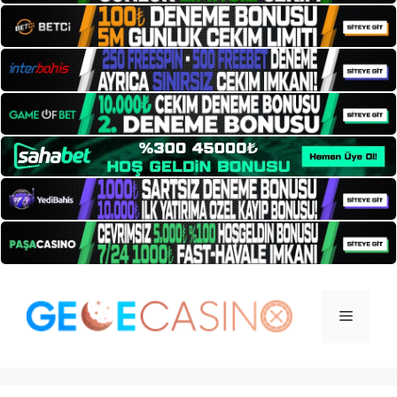
İçeriğe
atla
Menü