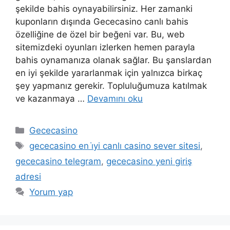
şekilde bahis oynayabilirsiniz. Her zamanki
kuponların dışında Gececasino canlı bahis
özelliğine de özel bir beğeni var. Bu, web
sitemizdeki oyunları izlerken hemen parayla
bahis oynamanıza olanak sağlar. Bu şanslardan
en iyi şekilde yararlanmak için yalnızca birkaç
şey yapmanız gerekir. Topluluğumuza katılmak
ve kazanmaya …
Devamını oku
Kategoriler
Gececasino
Etiketler
gececasino en i̇yi canlı casino sever sitesi
,
gececasino telegram
,
gececasino yeni giriş
adresi
Yorum yap