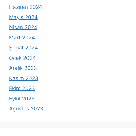
Haziran 2024
Mayıs 2024
Nisan 2024
Mart 2024
Şubat 2024
Ocak 2024
Aralık 2023
Kasım 2023
Ekim 2023
Eylül 2023
Ağustos 2023